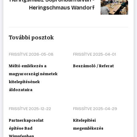
Heringschmaus Wandorf
További posztok
FRISSÍTVE
2026-05-08
FRISSÍTVE
2025-04-01
Méltó emlékezés a
Beszámoló / Referat
magyarországi németek
kitelepítésének
áldozataira
FRISSÍTVE
2025-12-22
FRISSÍTVE
2025-04-29
Partnerkapcsolat
Kitelepítési
építése Bad
megemlékezés
Wimpfenben